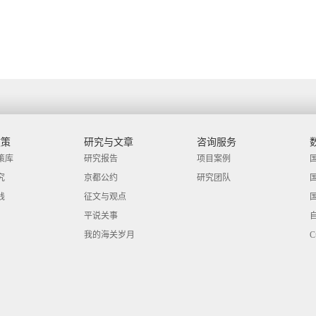
政策
研究与文章
咨询服务
策库
研究报告
项目案例
究
京都公约
研究团队
践
征文与观点
平说关事
我的海关岁月
C