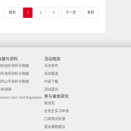
首页
1
2
3
下一页
末页
数据与资料
活动相关
国际组织资料与数据
活动发布
国外政府资料与数据
活动报道
国内公开资料与数据
内容下载
自有调研
活动提议
参与睿库研究
ustoms Laws And Regulations
观测员
在校生实习申请
口岸情况反馈
提出课题建议