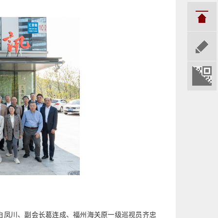
白凤川、副会长葛连成、福州海关原一级巡视员齐忠