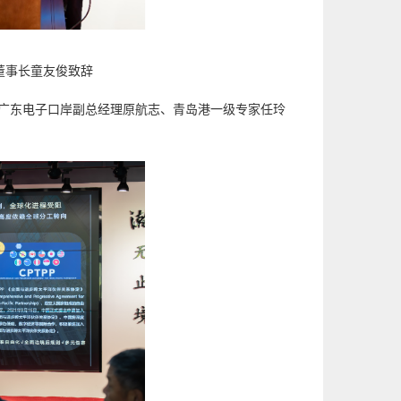
长童友俊致辞
广东电子口岸副总经理原航志、青岛港一级专家任玲