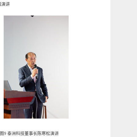
强演讲
 泰洲科技董事长陈寒松演讲